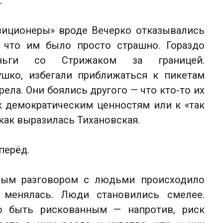
.
зиционеры» вроде Вечерко отказывались
 что им было просто страшно. Гораздо
ньги со Стрижаком за границей.
тушко, избегали приближаться к пикетам
ела. Они боялись другого — что кто-то их
к демократическим ценностям или к «так
как выразилась Тихановская.
перёд.
дым разговором с людьми происходило
 менялась. Люди становились смелее.
ло быть рискованным — напротив, риск