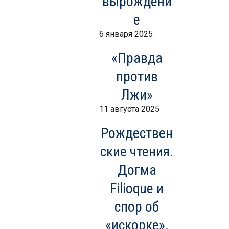
вырождени
е
6 января 2025
«Правда
против
Лжи»
11 августа 2025
Рождествен
ские чтения.
Догма
Filioque и
спор об
«искорке».